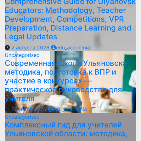
Comprehensive Guide for Ulyanovsk
Educators: Methodology, Teacher
Development, Competitions, VPR
Preparation, Distance Learning and
Legal Updates
2 августа 2026
edu_academia
Uncategorised
Современная школа Ульяновска:
методика, подготовка к ВПР и
участие в конкурсах —
практическое руководство для
учителя
28 июля 2026
edu_academia
Uncategorised
Комплексный гид для учителей
Ульяновской области: методика,