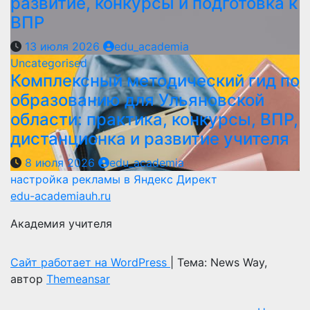
развитие, конкурсы и подготовка к
ВПР
13 июля 2026
edu_academia
Uncategorised
Комплексный методический гид по
образованию для Ульяновской
области: практика, конкурсы, ВПР,
дистанционка и развитие учителя
8 июля 2026
edu_academia
настройка рекламы в Яндекс Директ
edu-academiauh.ru
Академия учителя
Сайт работает на WordPress
|
Тема: News Way,
автор
Themeansar