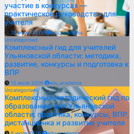
участие в конкурсах —
практическое руководство для
учителя
28 июля 2026
edu_academia
Uncategorised
Комплексный гид для учителей
Ульяновской области: методика,
развитие, конкурсы и подготовка к
ВПР
13 июля 2026
edu_academia
Uncategorised
Комплексный методический гид по
образованию для Ульяновской
области: практика, конкурсы, ВПР,
дистанционка и развитие учителя
8 июля 2026
edu_academia