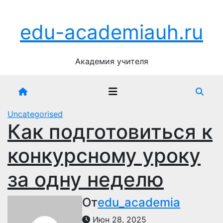
Перейти
Чт. Авг 6th, 2026
к
edu-academiauh.ru
содержимому
Академия учителя
Uncategorised
Как подготовиться к
конкурсному уроку
за одну неделю
От
edu_academia
Июн 28, 2025