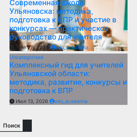
Современная школа
Ульяновска: методика,
подготовка к ВПР и участие в
конкурсах — практическое
руководство для учителя
Июл 28, 2026
edu_academia
Uncategorised
Комплексный гид для учителей
Ульяновской области:
методика, развитие, конкурсы и
подготовка к ВПР
Июл 13, 2026
edu_academia
Поиск