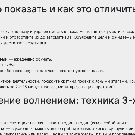
 показать и как это отличит
ескую новизну и управляемость класса. Не пытайтесь уместить весь
ки и отработайте их до автоматизма. Объясняйте цели и ожидаемые
и достигают результата.
чный — ежедневно обучать.
вы гибче.
 обоснование; в школе часто хватает устного плана.
ктной деятельности, покажите краткий проект с ясными этапами, к
ать за 20–25 минут (постер, мини-презентация, прототип).
ение волнением: техника 3-
и репетиции: первая — прогон один на один (сам с собой или с
етья — в условиях, максимально приближенных к конкурсу (аудитория
: звукозапись или видео. Так вы увидите жесты, паузы и проблемны