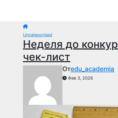
Перейти
к
Пт. Авг 7th, 2026
содержимому
Uncategorised
Неделя до конкур
чек-лист
От
edu_academia
Фев 3, 2026