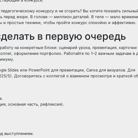
аствующий в конкурсе.
 педагогическому конкурсу и не сгореть? Вы хотите показать сильны
ь перед жюри. В голове — миллион деталей. В теле — мало времени
ы и простые техники, чтобы пройти конкурс спокойно и эффективно.
 сделать в первую очередь
работу на конкретные блоки: сценарий урока, презентация, карточки
коллег, оформление портфолио. Работайте по 1–2 важным задачам в д
нимуму.
le Slides или PowerPoint для презентации, Canva для визуалов. Для
25/5). Договоритесь с коллегой о взаимном просмотре и краткой о
а.
ия, основная часть, рефлексия).
ед выступлением.