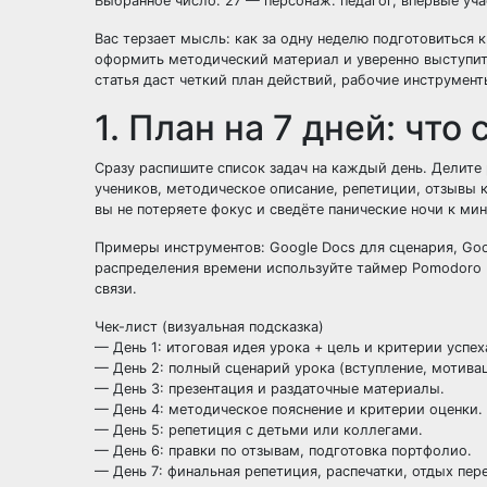
Выбранное число: 27 — персонаж: педагог, впервые уч
Вас терзает мысль: как за одну неделю подготовиться к
оформить методический материал и уверенно выступит
статья даст четкий план действий, рабочие инструмент
1. План на 7 дней: что
Сразу распишите список задач на каждый день. Делите 
учеников, методическое описание, репетиции, отзывы 
вы не потеряете фокус и сведёте панические ночи к ми
Примеры инструментов: Google Docs для сценария, Goog
распределения времени используйте таймер Pomodoro (
связи.
Чек-лист (визуальная подсказка)
— День 1: итоговая идея урока + цель и критерии успех
— День 2: полный сценарий урока (вступление, мотивац
— День 3: презентация и раздаточные материалы.
— День 4: методическое пояснение и критерии оценки.
— День 5: репетиция с детьми или коллегами.
— День 6: правки по отзывам, подготовка портфолио.
— День 7: финальная репетиция, распечатки, отдых пер