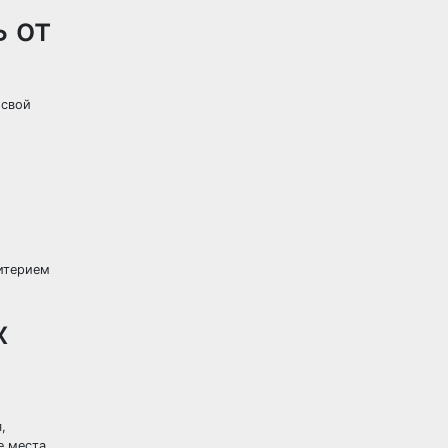
ь от
 свой
ритерием
х
,
е места.