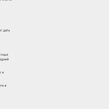
г дать
стные
ледний
л и
те в