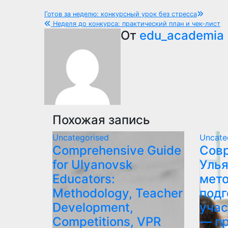
Навигация
Готов за неделю: конкурсный урок без стресса
Неделя до конкурса: практический план и чек‑лист
по
От
edu_academia
записям
Похожая запись
Uncategorised
Uncate
Comprehensive Guide
Сов
for Ulyanovsk
Улья
Educators:
мето
Methodology, Teacher
подг
Development,
учас
Competitions, VPR
— п