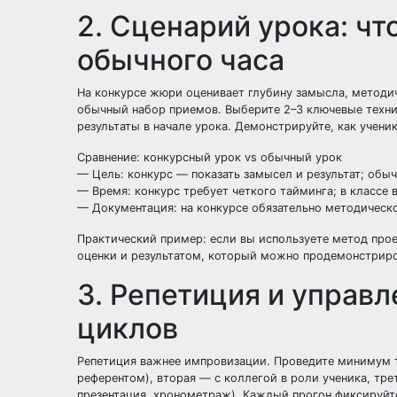
2. Сценарий урока: что
обычного часа
На конкурсе жюри оценивает глубину замысла, методич
обычный набор приемов. Выберите 2–3 ключевые техни
результаты в начале урока. Демонстрируйте, как ученик
Сравнение: конкурсный урок vs обычный урок
— Цель: конкурс — показать замысел и результат; обы
— Время: конкурс требует четкого тайминга; в классе 
— Документация: на конкурсе обязательно методическое
Практический пример: если вы используете метод прое
оценки и результатом, который можно продемонстриров
3. Репетиция и управл
циклов
Репетиция важнее импровизации. Проведите минимум тр
референтом), вторая — с коллегой в роли ученика, тр
презентация, хронометраж). Каждый прогон фиксируйте