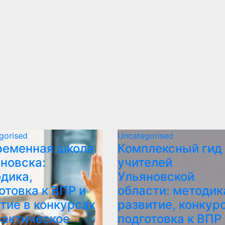
gorised
Uncategorised
ременная школа
Комплексный гид
новска:
учителей
дика,
Ульяновской
отовка к ВПР и
области: методик
тие в конкурсах
развитие, конкур
рактическое
подготовка к ВПР