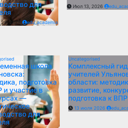
водство для
Июл 13, 2026
edu_aca
еля
28, 2026
edu_academia
orised
Uncategorised
еменная школа
Комплексный гид
новска:
учителей Ульяно
дика, подготовка
области: методик
Р и участие в
развитие, конкур
урсах —
подготовка к ВПР
тическое
13 июля 2026
edu_ac
водство для
еля