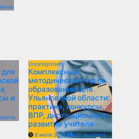
demia
Uncategorised
 для
Комплексный
вской
методический гид по
а,
образованию для
сы и
Ульяновской области:
практика, конкурсы,
ВПР, дистанционка и
ademia
развитие учителя
8 июля 2026
edu_academia