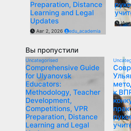
Preparation, Distance
руко
Learning and Legal
учит
Updates
Июл 
Авг 2, 2026
edu_academia
Вы пропустили
Uncategorised
Uncateg
Comprehensive Guide
Совр
for Ulyanovsk
Улья
Educators:
мето
Methodology, Teacher
к ВП
Development,
конк
Competitions, VPR
прак
Preparation, Distance
руко
Learning and Legal
учит