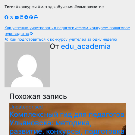
Теги:
#конкурсы #методыобучения #саморазвитие
Навигация
Как успешно участвовать в педагогическом конкурсе: пошаговое
руководство
по
Как подготовиться к конкурсу учителей за одну неделю
От
edu_academia
записям
Похожая запись
Uncategorised
Комплексный гид для педагогов
Ульяновска: методика,
развитие, конкурсы, подготовка