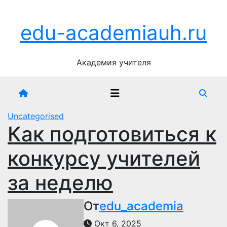
Перейти
Пн. Авг 10th, 2026
к
edu-academiauh.ru
содержимому
Академия учителя
Uncategorised
Как подготовиться к
конкурсу учителей
за неделю
От
edu_academia
Окт 6, 2025