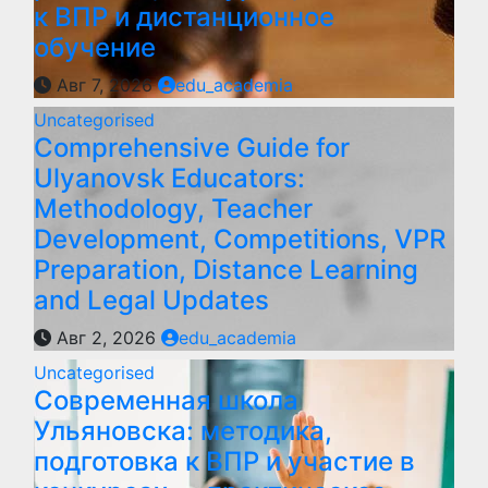
к ВПР и дистанционное
обучение
Авг 7, 2026
edu_academia
Uncategorised
Comprehensive Guide for
Ulyanovsk Educators:
Methodology, Teacher
Development, Competitions, VPR
Preparation, Distance Learning
and Legal Updates
Авг 2, 2026
edu_academia
Uncategorised
Современная школа
Ульяновска: методика,
подготовка к ВПР и участие в