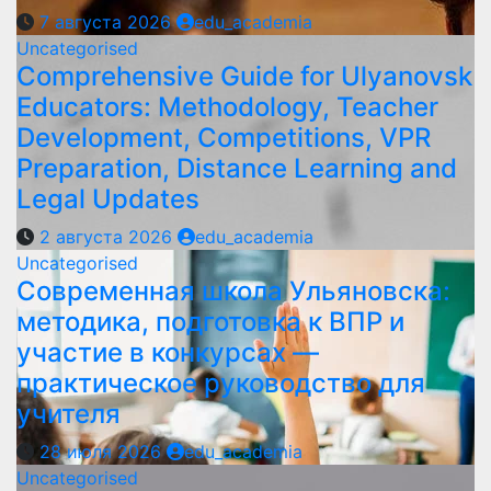
7 августа 2026
edu_academia
Uncategorised
Comprehensive Guide for Ulyanovsk
Educators: Methodology, Teacher
Development, Competitions, VPR
Preparation, Distance Learning and
Legal Updates
2 августа 2026
edu_academia
Uncategorised
Современная школа Ульяновска:
методика, подготовка к ВПР и
участие в конкурсах —
практическое руководство для
учителя
28 июля 2026
edu_academia
Uncategorised