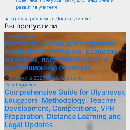
практика, конкурсы, ВПР, дистанционка и
развитие учителя
настройка рекламы в Яндекс Директ
Вы пропустили
Uncategorised
Комплексный гид для педагогов
Ульяновска: методика, развитие,
конкурсы, подготовка к ВПР и
дистанционное обучение
7 августа 2026
edu_academia
Uncategorised
Comprehensive Guide for Ulyanovsk
Educators: Methodology, Teacher
Development, Competitions, VPR
Preparation, Distance Learning and
Legal Updates