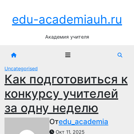
Перейти
Пт. Авг 7th, 2026
к
edu-academiauh.ru
содержимому
Академия учителя
Uncategorised
Как подготовиться к
конкурсу учителей
за одну неделю
От
edu_academia
Окт 11, 2025