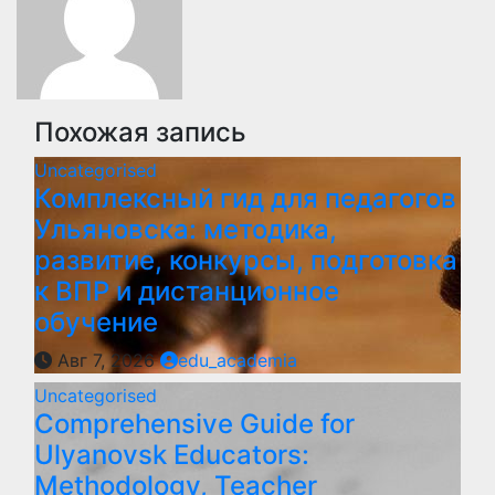
Похожая запись
Uncategorised
Комплексный гид для педагогов
Ульяновска: методика,
развитие, конкурсы, подготовка
к ВПР и дистанционное
обучение
Авг 7, 2026
edu_academia
Uncategorised
Comprehensive Guide for
Ulyanovsk Educators:
Methodology, Teacher