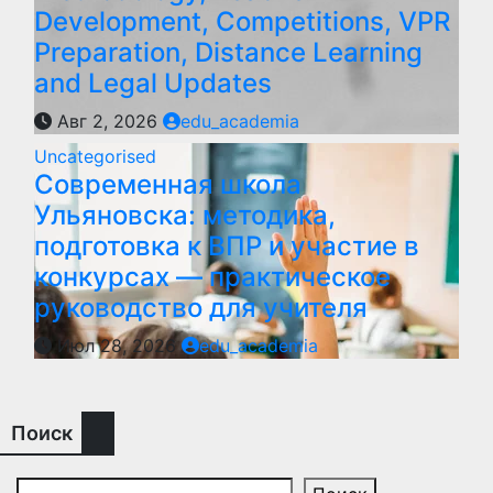
Development, Competitions, VPR
Preparation, Distance Learning
and Legal Updates
Авг 2, 2026
edu_academia
Uncategorised
Современная школа
Ульяновска: методика,
подготовка к ВПР и участие в
конкурсах — практическое
руководство для учителя
Июл 28, 2026
edu_academia
Поиск